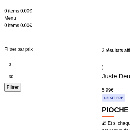
0
items
0.00
€
Menu
0
items
0.00
€
Shop
Filtrer par prix
2 résultats af
Juste De
Filtrer
5.99
€
LE KIT PDF
PIOCHE
🎁 Et si chaq