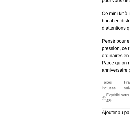
pour vous de
Ce mini kit à
bocal en dist
d’attentions q
Pensé pour en
pression, ce r
ordinaires en
Parce qu’on n
anniversaire p
Taxes
Fra
incluses
sui
Expédié sous
📦
48h
Ajouter au pa