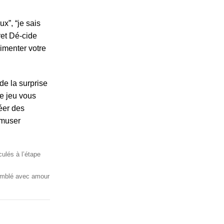
x”, “je sais
ret Dé-cide
imenter votre
de la surprise
ce jeu vous
réer des
amuser
ulés à l’étape
emblé avec amour