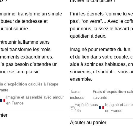
ux ?
raviver la complicité ?
 imprimer transforme un simple
Fini les éternels “comme tu veu
ributeur de tendresse et
pas”, “on verra”… Avec le coff
ui font sourire.
pour nous, laissez le hasard p
quotidien à deux.
tretenir la flamme sans
ituel transforme les mois
Imaginé pour remettre du fun, 
 moments extraordinaires.
et du lien dans votre couple, 
’a pas besoin d’attendre un
aide à sortir des habitudes, c
our se faire plaisir.
souvenirs, et surtout… vous 
ensemble.
is d’expédition
calculés à l’étape
vante
Taxes
Frais d’expédition
calc
Imaginé et assemblé avec amour
incluses
suivante
en France
Expédié sous
Imaginé et ass
📦
48h
en France
nier
Ajouter au panier