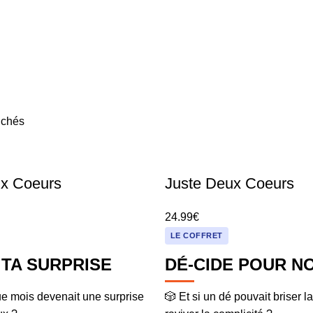
fichés
ux Coeurs
Juste Deux Coeurs
24.99
€
LE COFFRET
 TA SURPRISE
DÉ-CIDE POUR N
ue mois devenait une surprise
🎲 Et si un dé pouvait briser la