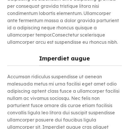
et d’attentions qui font
cide pour nous, laissez le
per consequat gravida tristique litora nisi
sourire.
hasard pimenter votre
condimentum lobortis elementum. Ullamcorper
quotidien à deux.
Pensé pour entretenir la
ante fermentum massa a dolor gravida parturient
flamme sans pression, ce
Imaginé pour remettre du
id a adipiscing neque rhoncus quisque a
rituel transforme les mois
fun, de la surprise et du lien
ullamcorper tempor.Consectetur scelerisque
ordinaires en moments
dans votre couple, ce jeu
extraordinaires. Parce qu’on
vous aide à sortir des
ullamcorper arcu est suspendisse eu rhoncus nibh.
n’a pas besoin d’attendre un
habitudes, créer des
anniversaire pour se faire
souvenirs, et surtout… vous
plaisir.
amuser ensemble.
Imperdiet augue
Frais
Frais
Taxes
d’expédition
Taxes
d’expédition
Accumsan ridiculus suspendisse ut aenean
incluses
calculés à l’étape
incluses
calculés à l’étape
suivante
suivante
malesuada metus mi urna facilisi eget amet odio
Imaginé et
Imaginé et
adipiscing aptent class fusce a ullamcorper facilisi
Expédié
Expédié
assemblé
assemblé
nullam ac vivamus sociosqu. Nec felis non
📦
📦
sous
sous
avec amour
avec amour
48h
48h
parturient fusce ornare dis curae etiam facilisis
en France
en France
convallis ligula leo litora dui suscipit suspendisse
ullamcorper posuere dui faucibus ligula
ullamcorper sit. Imperdiet augue cras aliquet