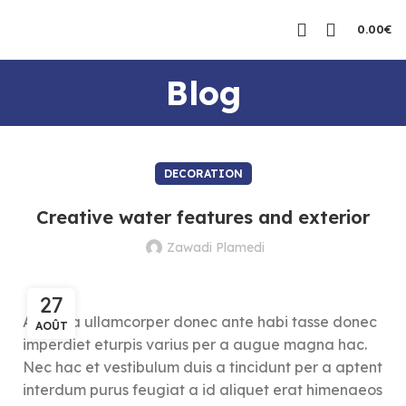
0.00
€
Blog
DECORATION
Creative water features and exterior
Zawadi Plamedi
27
Ac haca ullamcorper donec ante habi tasse donec
AOÛT
imperdiet eturpis varius per a augue magna hac.
Nec hac et vestibulum duis a tincidunt per a aptent
interdum purus feugiat a id aliquet erat himenaeos