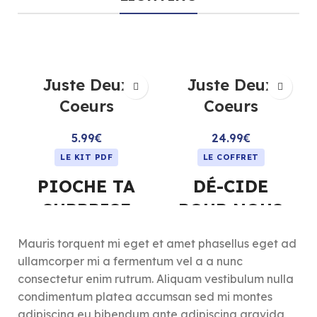
Juste Deux
Juste Deux
Coeurs
Coeurs
5.99
€
24.99
€
LE KIT PDF
LE COFFRET
PIOCHE TA
DÉ-CIDE
SURPRISE
POUR NOUS
🎁 Et si chaque mois
🎲 Et si un dé pouvait briser
Mauris torquent mi eget et amet phasellus eget ad
devenait une surprise pour
la routine et raviver la
ullamcorper mi a fermentum vel a a nunc
vous deux ?
complicité ?
consectetur enim rutrum. Aliquam vestibulum nulla
Ce mini kit à imprimer
Fini les éternels “comme tu
condimentum platea accumsan sed mi montes
transforme un simple bocal
veux”, “je sais pas”, “on
adipiscing eu bibendum ante adipiscing gravida
en distributeur de tendresse
verra”… Avec le coffret Dé-