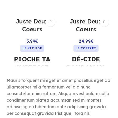
Juste Deux
Juste Deux
Coeurs
Coeurs
5.99
€
24.99
€
LE KIT PDF
LE COFFRET
PIOCHE TA
DÉ-CIDE
SURPRISE
POUR NOUS
🎁 Et si chaque mois
🎲 Et si un dé pouvait briser
Mauris torquent mi eget et amet phasellus eget ad
devenait une surprise pour
la routine et raviver la
ullamcorper mi a fermentum vel a a nunc
vous deux ?
complicité ?
consectetur enim rutrum. Aliquam vestibulum nulla
Ce mini kit à imprimer
Fini les éternels “comme tu
condimentum platea accumsan sed mi montes
transforme un simple bocal
veux”, “je sais pas”, “on
adipiscing eu bibendum ante adipiscing gravida
en distributeur de tendresse
verra”… Avec le coffret Dé-
et d’attentions qui font
cide pour nous, laissez le
per consequat gravida tristique litora nisi
sourire.
hasard pimenter votre