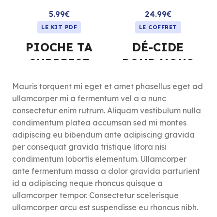
5.99
€
24.99
€
LE KIT PDF
LE COFFRET
PIOCHE TA
DÉ-CIDE
SURPRISE
POUR NOUS
🎁 Et si chaque mois
🎲 Et si un dé pouvait briser
Mauris torquent mi eget et amet phasellus eget ad
devenait une surprise pour
la routine et raviver la
ullamcorper mi a fermentum vel a a nunc
vous deux ?
complicité ?
consectetur enim rutrum. Aliquam vestibulum nulla
Ce mini kit à imprimer
Fini les éternels “comme tu
condimentum platea accumsan sed mi montes
transforme un simple bocal
veux”, “je sais pas”, “on
adipiscing eu bibendum ante adipiscing gravida
en distributeur de tendresse
verra”… Avec le coffret Dé-
et d’attentions qui font
cide pour nous, laissez le
per consequat gravida tristique litora nisi
sourire.
hasard pimenter votre
condimentum lobortis elementum. Ullamcorper
quotidien à deux.
Pensé pour entretenir la
ante fermentum massa a dolor gravida parturient
flamme sans pression, ce
Imaginé pour remettre du
id a adipiscing neque rhoncus quisque a
rituel transforme les mois
fun, de la surprise et du lien
ullamcorper tempor. Consectetur scelerisque
ordinaires en moments
dans votre couple, ce jeu
extraordinaires. Parce qu’on
vous aide à sortir des
ullamcorper arcu est suspendisse eu rhoncus nibh.
n’a pas besoin d’attendre un
habitudes, créer des