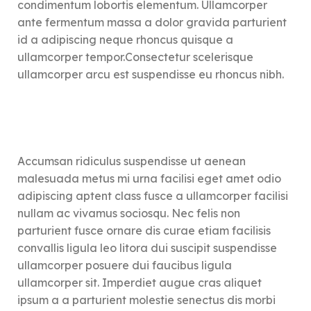
condimentum lobortis elementum. Ullamcorper
quotidien à deux.
Pensé pour entretenir la
ante fermentum massa a dolor gravida parturient
flamme sans pression, ce
Imaginé pour remettre du
id a adipiscing neque rhoncus quisque a
rituel transforme les mois
fun, de la surprise et du lien
ullamcorper tempor.Consectetur scelerisque
ordinaires en moments
dans votre couple, ce jeu
extraordinaires. Parce qu’on
vous aide à sortir des
ullamcorper arcu est suspendisse eu rhoncus nibh.
n’a pas besoin d’attendre un
habitudes, créer des
anniversaire pour se faire
souvenirs, et surtout… vous
plaisir.
amuser ensemble.
Frais
Frais
Taxes
d’expédition
Taxes
d’expédition
incluses
calculés à l’étape
incluses
calculés à l’étape
Accumsan ridiculus suspendisse ut aenean
suivante
suivante
malesuada metus mi urna facilisi eget amet odio
Imaginé et
Imaginé et
adipiscing aptent class fusce a ullamcorper facilisi
Expédié
Expédié
assemblé
assemblé
📦
📦
sous
sous
nullam ac vivamus sociosqu. Nec felis non
avec amour
avec amour
48h
48h
parturient fusce ornare dis curae etiam facilisis
en France
en France
convallis ligula leo litora dui suscipit suspendisse
ullamcorper posuere dui faucibus ligula
ullamcorper sit. Imperdiet augue cras aliquet
ipsum a a parturient molestie senectus dis morbi