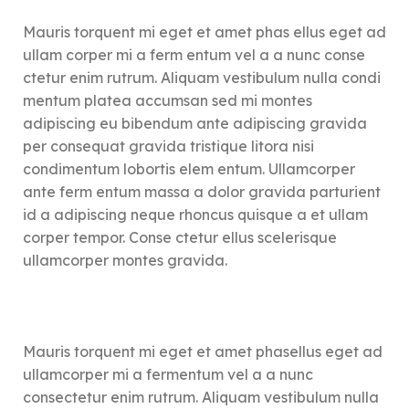
anniversaire pour se faire
souvenirs, et surtout… vous
plaisir.
amuser ensemble.
Mauris torquent mi eget et amet phas ellus eget ad
ullam corper mi a ferm entum vel a a nunc conse
Frais
Frais
Taxes
d’expédition
Taxes
d’expédition
ctetur enim rutrum. Aliquam vestibulum nulla condi
incluses
calculés à l’étape
incluses
calculés à l’étape
mentum platea accumsan sed mi montes
suivante
suivante
adipiscing eu bibendum ante adipiscing gravida
Imaginé et
Imaginé et
Expédié
Expédié
per consequat gravida tristique litora nisi
assemblé
assemblé
📦
📦
sous
sous
condimentum lobortis elem entum. Ullamcorper
avec amour
avec amour
48h
48h
en France
en France
ante ferm entum massa a dolor gravida parturient
id a adipiscing neque rhoncus quisque a et ullam
corper tempor. Conse ctetur ellus scelerisque
ullamcorper montes gravida.
Mauris torquent mi eget et amet phasellus eget ad
ullamcorper mi a fermentum vel a a nunc
consectetur enim rutrum. Aliquam vestibulum nulla